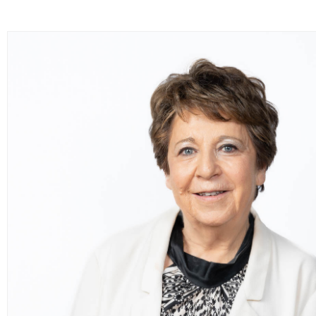
d'investissements. Bien que 45
installations permettront d
contractuelle. À terme, le trafi
minuit, 7j/7. Déjà touchés par le 
habitants font face à une