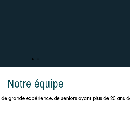
Notre équipe
bruit et de la pollution d
roport de Beauvais
de grande expérience, de seniors ayant plus de 20 ans d
 lance une action collective contre le projet d'ext
 sans concertation avec les riverains. Ce projet pré
terminaux, parkings, taxiway) grâce à 440 millions d