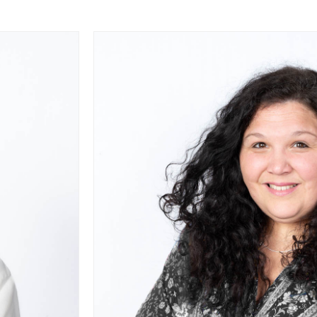
 000 vols annuels soient annoncés (le double de 201
'en accueillir le double ou le triple, sans aucune lim
c pourrait atteindre un avion toutes les cinq minute
bruit, la pollution et la baisse de la valeur de leurs b
 aggravation durable et irrémédiable de ces nuisan
S'inscrire