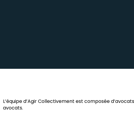
Victimes du 
l’Ae
L’équipe d’Agir Collectivement est composée d’avocats 
avocats.
Le cabinet Huglo Lepage Avocats
l'aéroport de Beauvais, décidé
doubler les infrastructures (